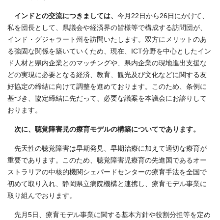
インドとの交流につきましては、
今月22日から26日にかけて、
私を団長として、県議会や経済界の皆様等で構成する訪問団が、
インド・グジャラート州を訪問いたします。双方にメリットのあ
る強固な関係を築いていくため、現在、ICT分野を中心としたイン
ド人材と県内企業とのマッチングや、県内企業の現地進出支援な
どの実現に必要となる経済、教育、観光及び文化などに関する友
好協定の締結に向けて調整を進めております。このため、条例に
基づき、協定締結に先だって、必要な議案を本議会にお諮りして
おります。
次に、聴覚障害児の療育モデルの構築についてであります。
先天性の聴覚障害は早期発見、早期治療に加えて適切な療育が
重要であります。このため、聴覚障害児療育の先進国であるオー
ストラリアの中核的機関シェパードセンターの療育手法を全国で
初めて取り入れ、静岡県立病院機構と連携し、療育モデル事業に
取り組んでおります。
先月5日、療育モデル事業に関する基本方針や役割分担等を定め