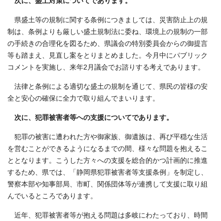
次に、盛土対策についてであります。
県盛土等の規制に関する条例につきましては、災害防止上の規
制は、条例よりも厳しい盛土規制法に委ね、環境上の規制の一部
の手続きの合理化を図るため、県議会の特別委員会からの御提言
等も踏まえ、見直し案をとりまとめました。今月中にパブリック
コメントを実施し、来年2月議会でお諮りする考えであります。
法律と条例による適切な盛土の規制を通じて、県民の皆様の安
全と安心の確保に全力で取り組んでまいります。
次に、犯罪被害者等への支援についてであります。
犯罪の被害に遭われた方や御家族、御遺族は、再び平穏な生活
を営むことができるようになるまでの間、様々な問題を抱えるこ
ととなります。こうした方々への支援を総合的かつ計画的に推進
するため、県では、「静岡県犯罪被害者等支援条例」を制定し、
警察本部や知事部局、市町、関係団体等が連携して支援に取り組
んでいるところであります。
近年、犯罪被害者等が抱える問題は多岐にわたっており、時間