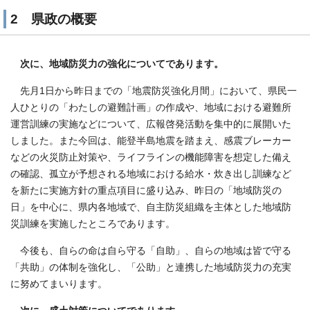
2 県政の概要
次に、地域防災力の強化についてであります。
先月1日から昨日までの「地震防災強化月間」において、県民一
人ひとりの「わたしの避難計画」の作成や、地域における避難所
運営訓練の実施などについて、広報啓発活動を集中的に展開いた
しました。また今回は、能登半島地震を踏まえ、感震ブレーカー
などの火災防止対策や、ライフラインの機能障害を想定した備え
の確認、孤立が予想される地域における給水・炊き出し訓練など
を新たに実施方針の重点項目に盛り込み、昨日の「地域防災の
日」を中心に、県内各地域で、自主防災組織を主体とした地域防
災訓練を実施したところであります。
今後も、自らの命は自ら守る「自助」、自らの地域は皆で守る
「共助」の体制を強化し、「公助」と連携した地域防災力の充実
に努めてまいります。