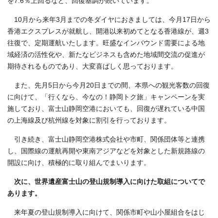
を7.6％上回るなど、回復基調が続いています。
10月から来年3月までの冬ダイヤにおきましては、今月17日から
香港エクスプレスが就航し、開港以来初めてとなる香港線が、週3
往復で、定期運航いたします。旺盛なインバウンド需要による地
域経済の活性化や、新たなビジネスも含めた地域間交流の促進が
期待されるものであり、大変喜ばしく思っております。
また、先月5日から今月20日までの間、本県への観光客数の回復
に向けて、「行くなら、今なの！静岡トク旅」キャンペーンを実
施しており、富士山静岡空港においても、回復が遅れている中国
の上海線及び杭州線を対象に割引を行っております。
引き続き、富士山静岡空港株式会社や市町、関係団体等と連携
し、国際線の運航再開や東南アジアなどを対象とした新規路線の
開設に向け、積極的に取り組んでまいります。
次に、世界遺産富士山の登山規制導入に向けた取組についてで
あります。
来年夏の登山規制導入に向けて、関係市町や山小屋組合をはじ