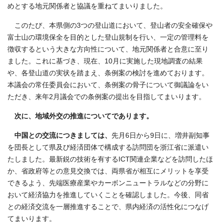
めとする地元関係者と協議を重ねてまいりました。
このたび、本県側の3つの登山道において、登山者の安全確保や
富士山の環境保全を目的とした登山規制を行い、一定の管理料を
徴収するという大きな方向性について、地元関係者と合意に至り
ました。これに基づき、現在、10月に実施した現地調査の結果
や、各登山道の実状を踏まえ、条例案の検討を進めております。
本議会の常任委員会において、条例案の骨子について御議論をい
ただき、来年2月議会での条例案の提出を目指してまいります。
次に、地域外交の推進についてであります。
中国との交流につきましては、
先月6日から9日に、増井副知事
を団長として県及び経済団体で構成する訪問団を浙江省に派遣い
たしました。最新鋭の技術を有するICT関連企業などを訪問したほ
か、省政府等との意見交換では、両県省が相互にメリットを享受
できるよう、先端医療産業やカーボンニュートラルなどの分野に
おいて経済協力を推進していくことを確認しました。今後、同省
との経済交流を一層推進することで、県内経済の活性化につなげ
てまいります。