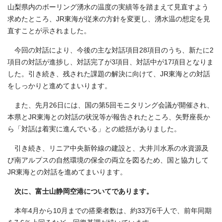
山梨県内のボーリング湧水の温度の実績等を踏まえて見直すよう
求めたところ、JR東海が従来の方針を変更し、湧水温の想定を見
直すことが示されました。
今回の対話により、今後の主な対話項目28項目のうち、新たに2
項目の対話が進捗し、対話完了が3項目、対話中が17項目となりま
した。引き続き、残された課題の解決に向けて、JR東海との対話
をしっかりと進めてまいります。
また、先月26日には、国の第5回モニタリング会議が開催され、
本県とJR東海との対話の状況等が報告されたところ、矢野座長か
ら「対話は着実に進んでいる」との総括がありました。
引き続き、リニア中央新幹線の建設と、大井川水系の水資源及
び南アルプスの自然環境の保全の両立を図るため、国と協力して
JR東海との対話を進めてまいります。
次に、富士山静岡空港についてであります。
本年4月から10月までの搭乗者数は、約33万6千人で、前年同期