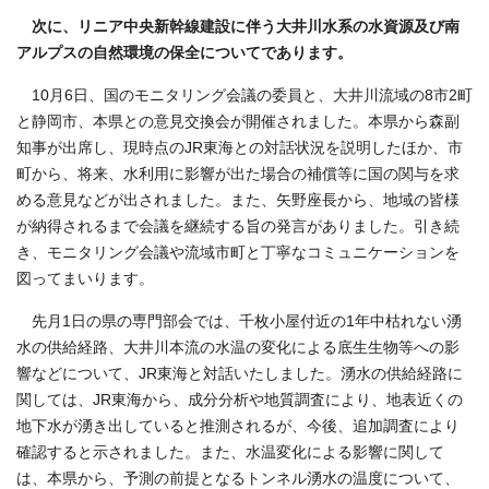
次に、リニア中央新幹線建設に伴う大井川水系の水資源及び南
アルプスの自然環境の保全についてであります。
10月6日、国のモニタリング会議の委員と、大井川流域の8市2町
と静岡市、本県との意見交換会が開催されました。本県から森副
知事が出席し、現時点のJR東海との対話状況を説明したほか、市
町から、将来、水利用に影響が出た場合の補償等に国の関与を求
める意見などが出されました。また、矢野座長から、地域の皆様
が納得されるまで会議を継続する旨の発言がありました。引き続
き、モニタリング会議や流域市町と丁寧なコミュニケーションを
図ってまいります。
先月1日の県の専門部会では、千枚小屋付近の1年中枯れない湧
水の供給経路、大井川本流の水温の変化による底生生物等への影
響などについて、JR東海と対話いたしました。湧水の供給経路に
関しては、JR東海から、成分分析や地質調査により、地表近くの
地下水が湧き出していると推測されるが、今後、追加調査により
確認すると示されました。また、水温変化による影響に関して
は、本県から、予測の前提となるトンネル湧水の温度について、