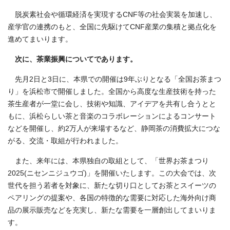
脱炭素社会や循環経済を実現するCNF等の社会実装を加速し、
産学官の連携のもと、全国に先駆けてCNF産業の集積と拠点化を
進めてまいります。
次に、茶業振興についてであります。
先月2日と3日に、本県での開催は9年ぶりとなる「全国お茶まつ
り」を浜松市で開催しました。全国から高度な生産技術を持った
茶生産者が一堂に会し、技術や知識、アイデアを共有し合うとと
もに、浜松らしい茶と音楽のコラボレーションによるコンサート
などを開催し、約2万人が来場するなど、静岡茶の消費拡大につな
がる、交流・取組が行われました。
また、来年には、本県独自の取組として、「世界お茶まつり
2025(ニセンニジュウゴ)」を開催いたします。この大会では、次
世代を担う若者を対象に、新たな切り口としてお茶とスイーツの
ペアリングの提案や、各国の特徴的な需要に対応した海外向け商
品の展示販売などを充実し、新たな需要を一層創出してまいりま
す。