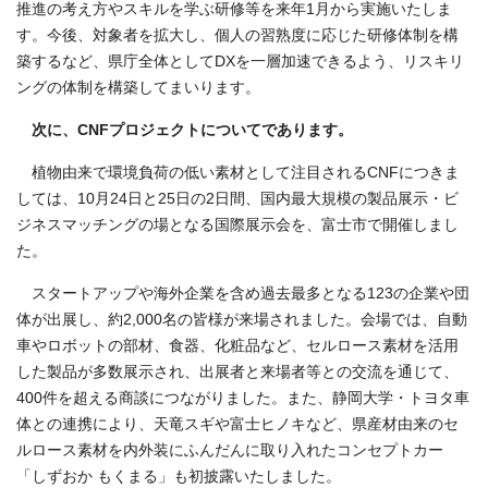
推進の考え方やスキルを学ぶ研修等を来年1月から実施いたしま
す。今後、対象者を拡大し、個人の習熟度に応じた研修体制を構
築するなど、県庁全体としてDXを一層加速できるよう、リスキリ
ングの体制を構築してまいります。
次に、CNFプロジェクトについてであります。
植物由来で環境負荷の低い素材として注目されるCNFにつきま
しては、10月24日と25日の2日間、国内最大規模の製品展示・ビ
ジネスマッチングの場となる国際展示会を、富士市で開催しまし
た。
スタートアップや海外企業を含め過去最多となる123の企業や団
体が出展し、約2,000名の皆様が来場されました。会場では、自動
車やロボットの部材、食器、化粧品など、セルロース素材を活用
した製品が多数展示され、出展者と来場者等との交流を通じて、
400件を超える商談につながりました。また、静岡大学・トヨタ車
体との連携により、天竜スギや富士ヒノキなど、県産材由来のセ
ルロース素材を内外装にふんだんに取り入れたコンセプトカー
「しずおか もくまる」も初披露いたしました。