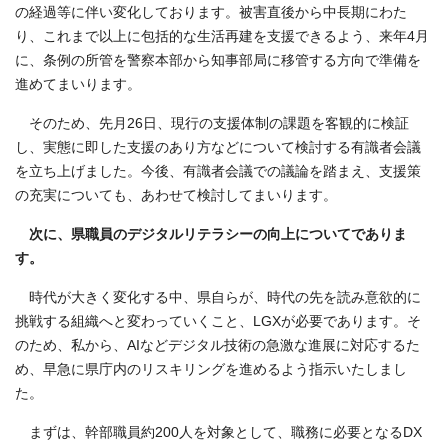
の経過等に伴い変化しております。被害直後から中長期にわた
り、これまで以上に包括的な生活再建を支援できるよう、来年4月
に、条例の所管を警察本部から知事部局に移管する方向で準備を
進めてまいります。
そのため、先月26日、現行の支援体制の課題を客観的に検証
し、実態に即した支援のあり方などについて検討する有識者会議
を立ち上げました。今後、有識者会議での議論を踏まえ、支援策
の充実についても、あわせて検討してまいります。
次に、県職員のデジタルリテラシーの向上についてでありま
す。
時代が大きく変化する中、県自らが、時代の先を読み意欲的に
挑戦する組織へと変わっていくこと、LGXが必要であります。そ
のため、私から、AIなどデジタル技術の急激な進展に対応するた
め、早急に県庁内のリスキリングを進めるよう指示いたしまし
た。
まずは、幹部職員約200人を対象として、職務に必要となるDX