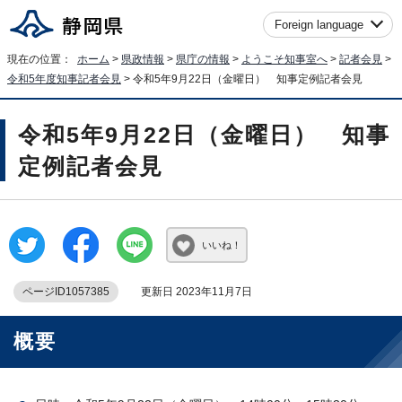
Foreign language
現在の位置：
ホーム
>
県政情報
>
県庁の情報
>
ようこそ知事室へ
>
記者会見
>
令和5年度知事記者会見
> 令和5年9月22日（金曜日） 知事定例記者会見
令和5年9月22日（金曜日） 知事
定例記者会見
いいね！
ページID1057385
更新日 2023年11月7日
概要