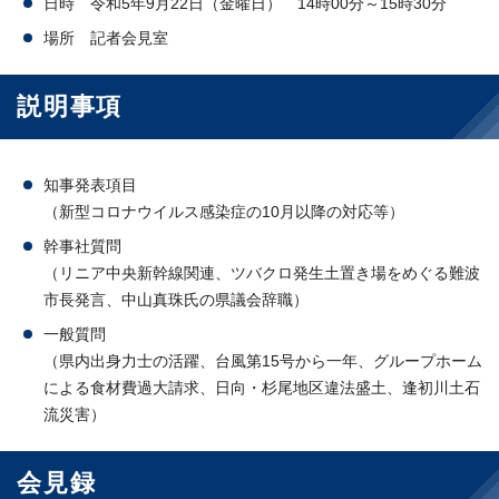
日時 令和5年9月22日（金曜日） 14時00分～15時30分
場所 記者会見室
説明事項
知事発表項目
（新型コロナウイルス感染症の10月以降の対応等）
幹事社質問
（リニア中央新幹線関連、ツバクロ発生土置き場をめぐる難波
市長発言、中山真珠氏の県議会辞職）
一般質問
（県内出身力士の活躍、台風第15号から一年、グループホーム
による食材費過大請求、日向・杉尾地区違法盛土、逢初川土石
流災害）
会見録