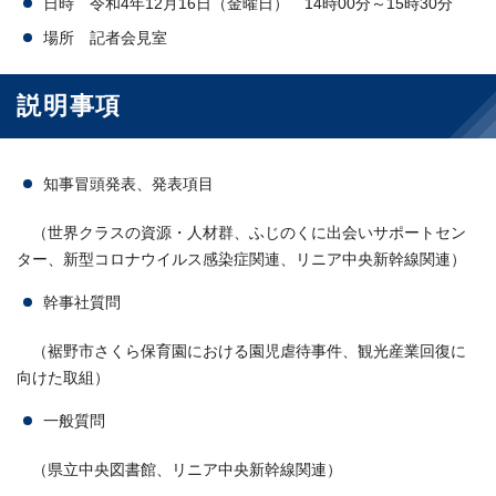
日時 令和4年12月16日（金曜日） 14時00分～15時30分
場所 記者会見室
説明事項
知事冒頭発表、発表項目
（世界クラスの資源・人材群、ふじのくに出会いサポートセン
ター、新型コロナウイルス感染症関連、リニア中央新幹線関連）
幹事社質問
（裾野市さくら保育園における園児虐待事件、観光産業回復に
向けた取組）
一般質問
（県立中央図書館、リニア中央新幹線関連）