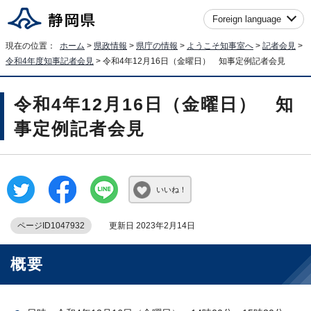
Foreign language
現在の位置：
ホーム
>
県政情報
>
県庁の情報
>
ようこそ知事室へ
>
記者会見
>
令和4年度知事記者会見
> 令和4年12月16日（金曜日） 知事定例記者会見
令和4年12月16日（金曜日） 知
事定例記者会見
いいね！
ページID1047932
更新日 2023年2月14日
概要