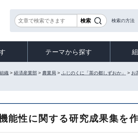
検索の方法
す
テーマから探す
組織
>
経済産業部
>
農業局
>
ふじのくに「茶の都しずおか」
>
お
機能性に関する研究成果集を