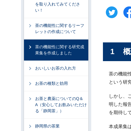
を取り入れてみてくださ
い！
茶の機能性に関するリーフ
レットの作成について
茶の機能性に関する研究成
1 
果集を作成しました
おいしいお茶の入れ方
茶の機能
という研
お茶の種類と効用
しかし、
お茶と農薬についてのQ＆
明した報
A（安心してお飲みいただけ
る「静岡茶」）
を期待し
静岡県の茶業
本成果集