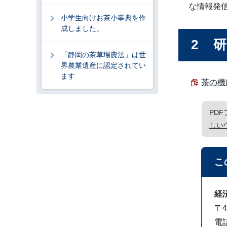
な情報発
小学生向けお茶小事典を作
成しました。
2 
「静岡の茶草場農法」は世
界農業遺産に認定されてい
ます
茶の機
PD
しい
こ
経
〒4
電話