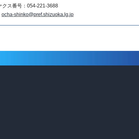
クス番号：054-221-3688
ocha-shinko@pref.shizuoka.lg.jp