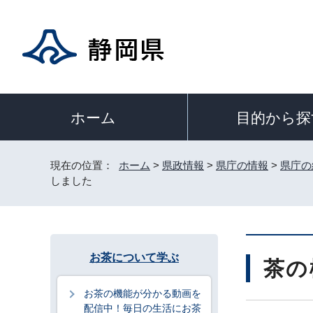
目的から探
ホーム
現在の位置：
ホーム
>
県政情報
>
県庁の情報
>
県庁の
しました
お茶について学ぶ
茶の
お茶の機能が分かる動画を
配信中！毎日の生活にお茶