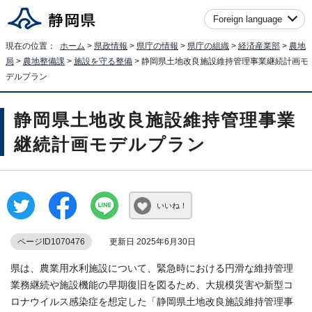
Foreign language
現在の位置：
ホーム
>
県政情報
>
県庁の情報
>
県庁の組織
>
経済産業部
>
農地
局
>
農地整備課
>
施設を守る整備
> 静岡県土地改良施設維持管理事業継続計画モ
デルプラン
静岡県土地改良施設維持管理事業
継続計画モデルプラン
いいね！
ページID1070476
更新日 2025年6月30日
県は、農業用水利施設について、緊急時における円滑な維持管理
業務継続や施設機能の早期復旧を図るため、大規模災害や新型コ
ロナウイルス感染症を想定した「静岡県土地改良施設維持管理事