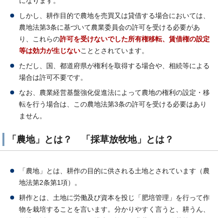
になります。
しかし、耕作目的で農地を売買又は貸借する場合においては、
農地法第3条に基づいて農業委員会の許可を受ける必要があ
り、これらの
許可を受けないでした所有権移転、賃借権の設定
等は効力が生じない
こととされています。
ただし、国、都道府県が権利を取得する場合や、相続等による
場合は許可不要です。
なお、農業経営基盤強化促進法によって農地の権利の設定・移
転を行う場合は、この農地法第3条の許可を受ける必要はあり
ません。
「農地」とは？ 「採草放牧地」とは？
「農地」とは、耕作の目的に供される土地とされています（農
地法第2条第1項）。
耕作とは、土地に労働及び資本を投じ「肥培管理」を行って作
物を栽培することを言います。分かりやすく言うと、耕うん、