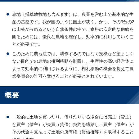
農地（採草放牧地も含みます）は、農業を営む上で基本的な生
産の基盤です。我が国のように国土が狭く、かつ、その3分の2
は山林が占めるという自然条件の中で、食料の安定的な供給を
図るためには、優良な農地を確保し、効率的に利用していくこ
とが必要です。
このために農地法では、耕作するのではなく投機など望ましく
ない目的での農地の権利移動を制限し、生産性の高い経営体に
よって効率的に利用されるように、権利移動の機会を捉えて農
業委員会の許可を受けることが必要とされています。
概要
一般的に土地を買ったり、借りたりする場合には売主（貸主）
と買主（借主）が売買（貸借）契約を締結し、買主（借主）が
その代金を支払って土地の所有権（賃借権等）を取得すること