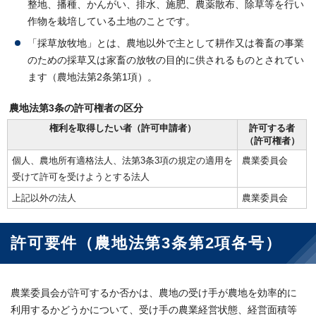
整地、播種、かんがい、排水、施肥、農薬散布、除草等を行い
作物を栽培している土地のことです。
「採草放牧地」とは、農地以外で主として耕作又は養畜の事業
のための採草又は家畜の放牧の目的に供されるものとされてい
ます（農地法第2条第1項）。
農地法第3条の許可権者の区分
権利を取得したい者（許可申請者）
許可する者
（許可権者）
個人、農地所有適格法人、法第3条3項の規定の適用を
農業委員会
受けて許可を受けようとする法人
上記以外の法人
農業委員会
許可要件（農地法第3条第2項各号）
農業委員会が許可するか否かは、農地の受け手が農地を効率的に
利用するかどうかについて、受け手の農業経営状態、経営面積等