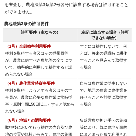
を審査し、農地法第3条第2号各号に該当する場合は許可すること
ができません。
農地法第3条の許可要件
許可要件（主なもの）
左記に該当する場合（許可
できない場合）
（1号）全部効率利用要件
すぐには耕作しないで、例
権利を取得する者又はその世帯員等
えば、将来の退職時に耕作
が、農業に供すべき農地等の全てにつ
することを見込んで取得す
いて、効率的に利用して耕作すると認
る場合
められない場合
（4号）農作業常時従事要件
自らは農作業に従事しない
権利を取得しようとする者又はその世
で、地元の農家に農作業を
帯員が、農業に必要な農作業に常時従
任せることを前提に取得す
事（原則年間150日以上）すると認めら
る場合
れない場合
（6号）地域との調和要件
集落営農や担い手への集積
取得後において行う耕作の内容及び農
等により、既に農地が面的
地の位置や規模からみて、農地の集団
にまとまった形で利用され