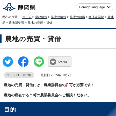
Foreign language
現在の位置：
ホーム
>
県政情報
>
県庁の情報
>
県庁の組織
>
経済産業部
>
農地
局
>
農地調整課
> 農地の売買・貸借
農地の売買・貸借
いいね！
ページID1076781
更新日 2025年10月2日
農地の売買・貸借には、農業委員会の
許可
が必要です！
農地の所在する市町の農業委員会へご相談ください。
目的