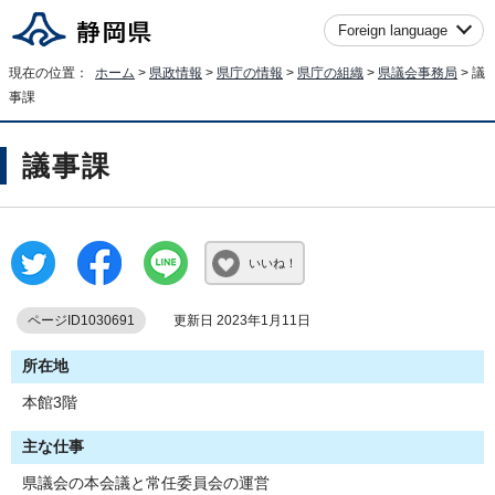
Foreign language
現在の位置：
ホーム
>
県政情報
>
県庁の情報
>
県庁の組織
>
県議会事務局
> 議
事課
議事課
いいね！
ページID1030691
更新日 2023年1月11日
所在地
本館3階
主な仕事
県議会の本会議と常任委員会の運営