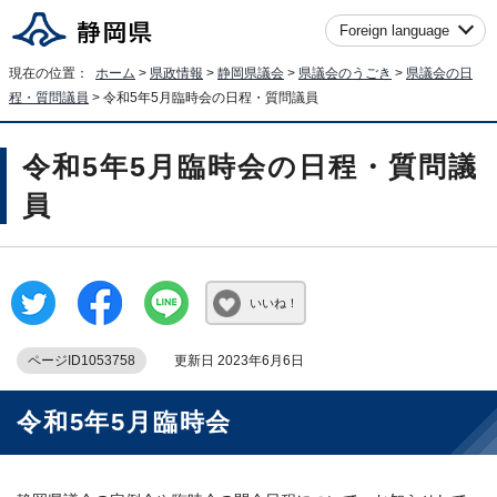
Foreign language
現在の位置：
ホーム
>
県政情報
>
静岡県議会
>
県議会のうごき
>
県議会の日
程・質問議員
> 令和5年5月臨時会の日程・質問議員
令和5年5月臨時会の日程・質問議
員
いいね！
ページID1053758
更新日 2023年6月6日
令和5年5月臨時会