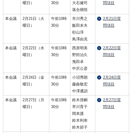
曜日）
30分
大石健司
問項目
落合愼悟
本会議
2月21日（火
午前10時
市川秀之
2月21日質
曜日）
30分
飯田末夫
問項目
杉山淳
鳥澤由克
本会議
2月22日（水
午前10時
西原明美
2月22日質
曜日）
30分
野田治久
問項目
曳田卓
中沢公彦
本会議
2月24日（金
午前10時
小沼秀朗
2月24日質
曜日）
30分
藤曲敬宏
問項目
中澤通訓
本会議
2月27日（月
午前10時
鈴木啓嗣
2月27日質
曜日）
30分
早川育子
問項目
岡本護
鈴木利幸
鈴木節子