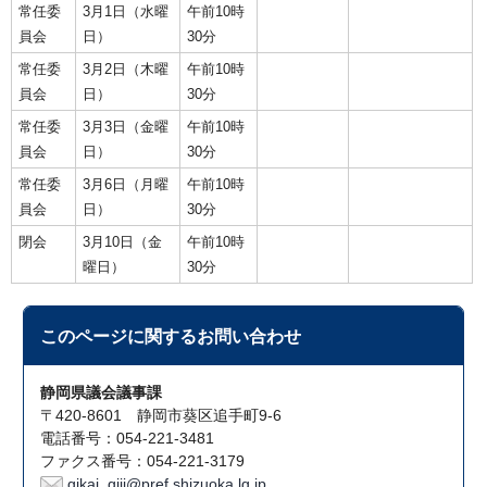
常任委
3月1日（水曜
午前10時
員会
日）
30分
常任委
3月2日（木曜
午前10時
員会
日）
30分
常任委
3月3日（金曜
午前10時
員会
日）
30分
常任委
3月6日（月曜
午前10時
員会
日）
30分
閉会
3月10日（金
午前10時
曜日）
30分
このページに関する
お問い合わせ
静岡県議会議事課
〒420-8601 静岡市葵区追手町9-6
電話番号：054-221-3481
ファクス番号：054-221-3179
gikai_giji@pref.shizuoka.lg.jp