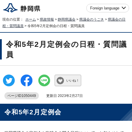
Foreign language
現在の位置：
ホーム
>
県政情報
>
静岡県議会
>
県議会のうごき
>
県議会の日
程・質問議員
> 令和5年2月定例会の日程・質問議員
令和5年2月定例会の日程・質問議
員
いいね！
ページID1050449
更新日 2023年2月27日
令和5年2月定例会