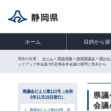
目的から探
ホーム
現在の位置：
ホーム
>
県政情報
>
静岡県議会
>
開かれ
ックアップ本会議 9月定例会本会議の質問と答弁から
県議会だより第123号（令和
県議
5年11月19日発行）
会議
県議会だより第123号 音