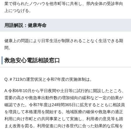
業で得られたノウハウを他市町等に共有し、県内全体の受診率向
上につなげる。
用語解説：健康寿命
健康上の問題により日常生活が制限されることなく生活できる期
間。
救急安心電話相談窓口
Q.＃7119の運営状況と令和7年度の実施体制は。
A.令和6年10月から平日夜間や土日等に試行的に開設したところ、
需要の高さや救急車出動件数の増加傾向の緩和など一定の効果が
確認できた。令和7年度は24時間365日に拡充するとともに相談員
を増員して本格運用を開始する。地域医療の確保や救急車の適正
利用に向け市町との共同事業として実施し、利用者の意見等も踏
まえ改善を図る。利用促進に向け各世代に合った効果的な広報を