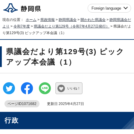
Foreign language
現在の位置：
ホーム
>
県政情報
>
静岡県議会
>
開かれた県議会
>
静岡県議会だ
より
>
令和7年度
>
県議会だより第129号（令和7年4月27日発行）
> 県議会だよ
り第129号(3) ピックアップ本会議（1）
県議会だより第129号(3) ピック
アップ本会議（1）
いいね！
ページID1071682
更新日 2025年4月27日
行政