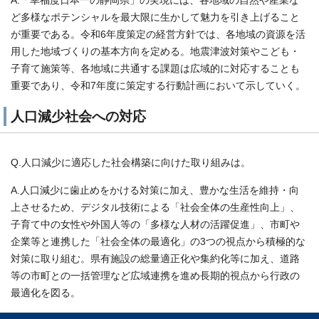
A.「幸福度日本一の静岡県」の実現には、各地域の自然や産業な
ど多様なポテンシャルを最大限に生かして魅力を引き上げること
が重要である。令和6年度策定の経営方針では、各地域の資源を活
用した地域づくりの基本方向を定める。地震津波対策やこども・
子育て施策等、各地域に共通する課題は広域的に対応することも
重要であり、令和7年度に策定する行動計画において示していく。
人口減少社会への対応
Q.人口減少に適応した社会構築に向けた取り組みは。
A.人口減少に歯止めをかける対策に加え、豊かな生活を維持・向
上させるため、デジタル技術による「社会全体の生産性向上」、
子育て中の女性や外国人等の「多様な人材の活躍促進」、市町や
企業等と連携した「社会全体の最適化」の3つの視点から積極的な
対策に取り組む。県有施設の総量適正化や集約化等に加え、道路
等の市町との一括管理など広域連携を進め長期的視点から行政の
最適化を図る。