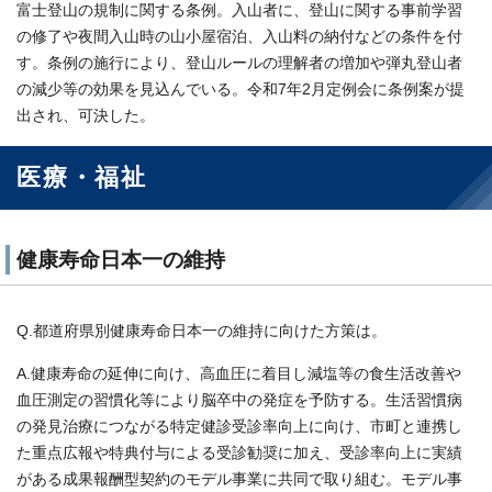
富士登山の規制に関する条例。入山者に、登山に関する事前学習
の修了や夜間入山時の山小屋宿泊、入山料の納付などの条件を付
す。条例の施行により、登山ルールの理解者の増加や弾丸登山者
の減少等の効果を見込んでいる。令和7年2月定例会に条例案が提
出され、可決した。
医療・福祉
健康寿命日本一の維持
Q.都道府県別健康寿命日本一の維持に向けた方策は。
A.健康寿命の延伸に向け、高血圧に着目し減塩等の食生活改善や
血圧測定の習慣化等により脳卒中の発症を予防する。生活習慣病
の発見治療につながる特定健診受診率向上に向け、市町と連携し
た重点広報や特典付与による受診勧奨に加え、受診率向上に実績
がある成果報酬型契約のモデル事業に共同で取り組む。モデル事