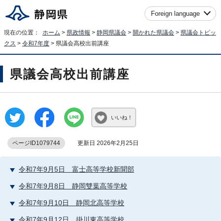
Foreign language
現在の位置：
ホーム
>
県政情報
>
静岡県議会
>
開かれた県議会
>
県議会トピッ
クス
>
令和7年度
> 県議会高校出前講座
県議会高校出前講座
いいね！
ページID1079744
更新日 2026年2月25日
令和7年9月5日 富士高等学校新聞部
令和7年9月8日 静岡雙葉高等学校
令和7年9月10日 静岡北高等学校
令和7年9月12日 掛川東高等学校