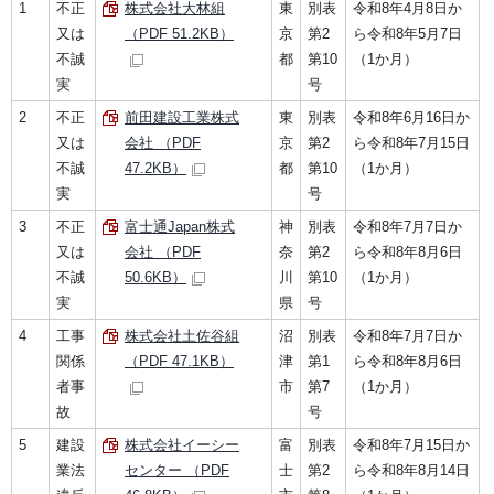
1
不正
株式会社大林組
東
別表
令和8年4月8日か
又は
（PDF 51.2KB）
京
第2
ら令和8年5月7日
不誠
都
第10
（1か月）
実
号
2
不正
前田建設工業株式
東
別表
令和8年6月16日か
又は
会社 （PDF
京
第2
ら令和8年7月15日
不誠
47.2KB）
都
第10
（1か月）
実
号
3
不正
富士通Japan株式
神
別表
令和8年7月7日か
又は
会社 （PDF
奈
第2
ら令和8年8月6日
不誠
50.6KB）
川
第10
（1か月）
実
県
号
4
工事
株式会社土佐谷組
沼
別表
令和8年7月7日か
関係
（PDF 47.1KB）
津
第1
ら令和8年8月6日
者事
市
第7
（1か月）
故
号
5
建設
株式会社イーシー
富
別表
令和8年7月15日か
業法
センター （PDF
士
第2
ら令和8年8月14日