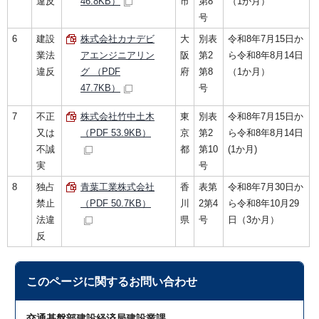
違反
46.8KB）
市
第8
（1か月）
号
6
建設
株式会社カナデビ
大
別表
令和8年7月15日か
業法
アエンジニアリン
阪
第2
ら令和8年8月14日
違反
グ （PDF
府
第8
（1か月）
47.7KB）
号
7
不正
株式会社竹中土木
東
別表
令和8年7月15日か
又は
（PDF 53.9KB）
京
第2
ら令和8年8月14日
不誠
都
第10
(1か月)
実
号
8
独占
青葉工業株式会社
香
表第
令和8年7月30日か
禁止
（PDF 50.7KB）
川
2第4
ら令和8年10月29
法違
県
号
日（3か月）
反
このページに関する
お問い合わせ
交通基盤部建設経済局建設業課