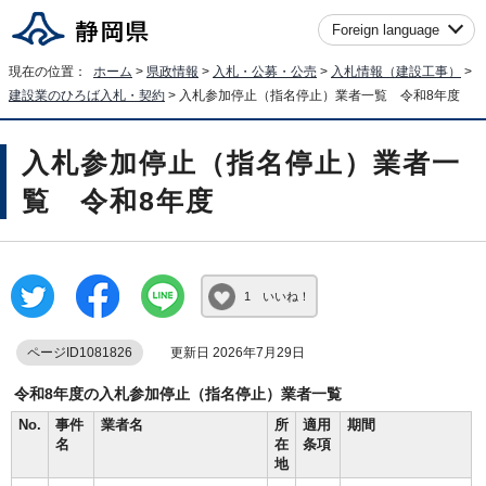
Foreign language
現在の位置：
ホーム
>
県政情報
>
入札・公募・公売
>
入札情報（建設工事）
>
建設業のひろば入札・契約
> 入札参加停止（指名停止）業者一覧 令和8年度
入札参加停止（指名停止）業者一
覧 令和8年度
1 いいね！
ページID1081826
更新日 2026年7月29日
令和8年度の入札参加停止（指名停止）業者一覧
No.
事件
業者名
所
適用
期間
名
在
条項
地