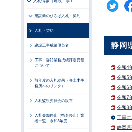
入札情報（建設工事）
建設業のひろば入札・契約
入札・契約
静岡
建設工事成績優良者
工事・委託業務成績評定要領
について
令和4
令和5
前年度の入札結果（各土木事
務所へのリンク）
令和6
令和7
入札監視委員会の設置
令和8
入札参加停止（指名停止）業
工事に
者一覧 令和8年度
静岡県