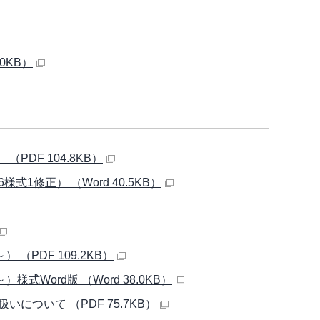
0KB）
PDF 104.8KB）
式1修正） （Word 40.5KB）
PDF 109.2KB）
ord版 （Word 38.0KB）
ついて （PDF 75.7KB）