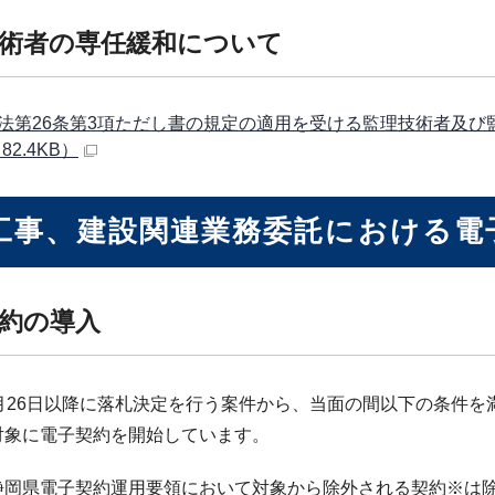
術者の専任緩和について
法第26条第3項ただし書の規定の適用を受ける監理技術者及
82.4KB）
工事、建設関連業務委託における電
約の導入
3月26日以降に落札決定を行う案件から、当面の間以下の条件
対象に電子契約を開始しています。
静岡県電子契約運用要領において対象から除外される契約※は