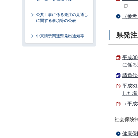
公共工事に係る発注の見通し
（参考
に関する事項等の公表
県発注
中東情勢関連県発出通知等
平成3
に係る
請負代金
平成3
した場
（平成
社会保険
健康保