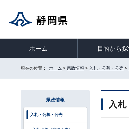
目的から探
ホーム
現在の位置：
ホーム
>
県政情報
>
入札・公募・公売
>
県政情報
入札
入札・公募・公売