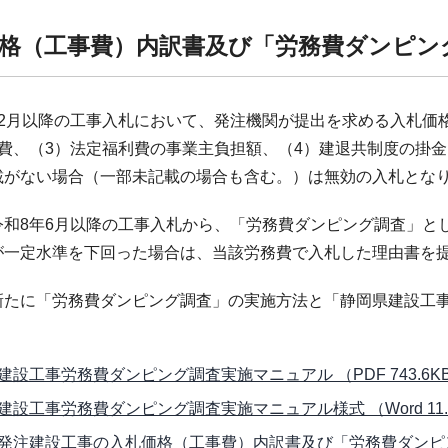
格（工事費）内訳書及び「労務費ダンピン
2月以降の工事入札において、発注機関が提出を求める入札価
務費、（3）法定福利費の事業主負担額、（4）建退共制度の掛
載がない場合（一部未記載の場合も含む。）は無効の入札とな
和8年6月以降の工事入札から、「労務費ダンピング調査」と
が一定水準を下回った場合は、当該労務費で入札した理由書を
たに「労務費ダンピング調査」の実施方法と「静岡県建設工事
建設工事労務費ダンピング調査実施マニュアル （PDF 743.6K
建設工事労務費ダンピング調査実施マニュアル様式 （Word 11.
発注建設工事の入札価格（工事費）内訳書及び「労務費ダンピング調