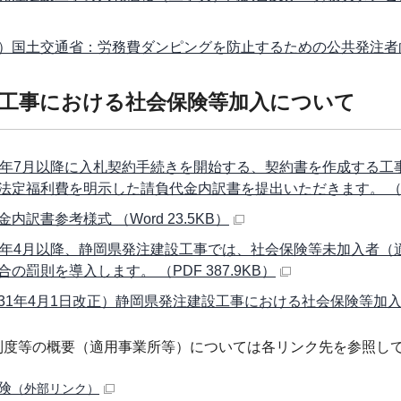
）国土交通省：労務費ダンピングを防止するための公共発注者
工事における社会保険等加入について
0年7月以降に入札契約手続きを開始する、契約書を作成する
法定福利費を明示した請負代金内訳書を提出いただきます。 （PDF
内訳書参考様式 （Word 23.5KB）
1年4月以降、静岡県発注建設工事では、社会保険等未加入者（
合の罰則を導入します。 （PDF 387.9KB）
31年4月1日改正）静岡県発注建設工事における社会保険等加入対応マ
制度等の概要（適用事業所等）については各リンク先を参照し
険
（外部リンク）