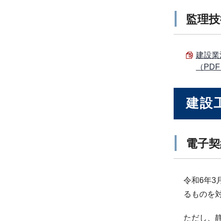
監理技
建設業
（PDF 
建設
電子契
令和6年
るものを
ただし、