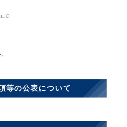
B）
い。
項等の公表について