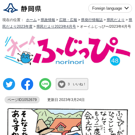
Foreign language
現在の位置：
ホーム
>
県政情報
>
広聴・広報
>
県発行情報誌
>
県民だより
>
県
民だより2023年度
>
県民だより2023年4月号
> オーイふじっぴー/2023年4月号
3 いいね！
ページID1052679
更新日 2023年3月24日