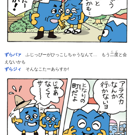
にど
ずらバァ
ふじっぴーがひっこしちゃうなんて… もう
二度
と会
えないかも
ずらジィ
そんなこたーあらすか!