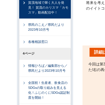
賀茂地域で輝く大人を発
将来を考え
見！ 賀茂のカリスマ「カモ
のイイトコ
スマ」動画配信中！
県民のこえ／県民だより
2023年10月号
各種相談窓口
詳細
4ページ
今回は第
情報ひろば／編集部から／
た!右の
県民だより2023年10月号
全国初！生産者、飲食店の
SDGsの取り組みを見える
化！ふじのくにSDGs認証制
度を開始！