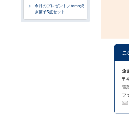
今月のプレゼント／tomo焼
き菓子5点セット
こ
企
〒4
電話
ファ