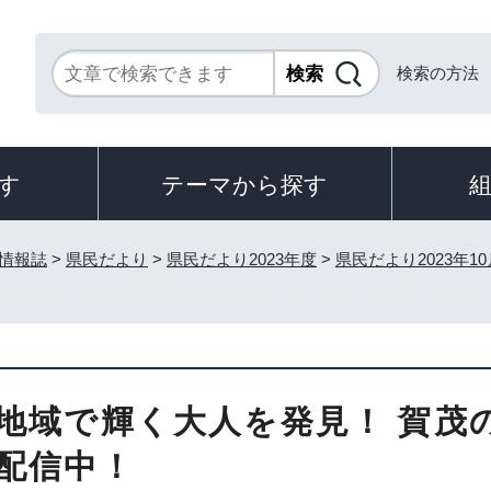
検索の方法
す
テーマから探す
情報誌
>
県民だより
>
県民だより2023年度
>
県民だより2023年1
地域で輝く大人を発見！ 賀茂
配信中！