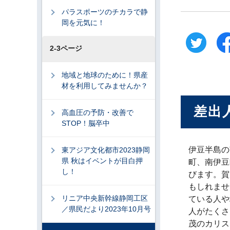
パラスポーツのチカラで静
岡を元気に！
2-3ページ
地域と地球のために！県産
材を利用してみませんか？
差出
高血圧の予防・改善で
STOP！脳卒中
伊豆半島の
東アジア文化都市2023静岡
県 秋はイベントが目白押
町、南伊豆
し！
びます。賀
もしれませ
リニア中央新幹線静岡工区
ている人や
／県民だより2023年10月号
人がたくさ
茂のカリス