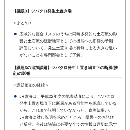
【議題3】ツバクロ発生土置き場
＜まとめ＞
広域的な複合リスクのうちの同時多発的な土石流の影
響と土石流の緩衝地帯としての機能への影響の予測・
評価について、発生土置き場の有無による大きな違い
がないことを専門部会として了解。
【議題3の追加課題】ツバクロ発生土置き場直下の断層(推
定)の影響
＜課題追加の経緯＞
JR東海は、平成22年度の地表踏査により、ツバクロ
発生土置き場直下に断層がある可能性を認識していな
がら、これまで説明していなかった。森副知事が、
JR東海に対し説明を求めたところ、県民へのお詫び
と反省、今後は議論に必要な全ての情報は適切に示す