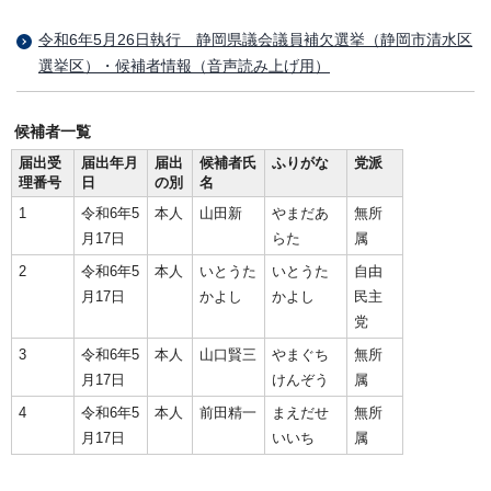
令和6年5月26日執行 静岡県議会議員補欠選挙（静岡市清水区
選挙区）・候補者情報（音声読み上げ用）
候補者一覧
届出受
届出年月
届出
候補者氏
ふりがな
党派
理番号
日
の別
名
1
令和6年5
本人
山田新
やまだあ
無所
月17日
らた
属
2
令和6年5
本人
いとうた
いとうた
自由
月17日
かよし
かよし
民主
党
3
令和6年5
本人
山口賢三
やまぐち
無所
月17日
けんぞう
属
4
令和6年5
本人
前田精一
まえだせ
無所
月17日
いいち
属