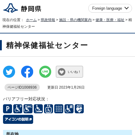
Foreign language
現在の位置：
ホーム
>
県政情報
>
施設・県の機関案内
>
健康・医療・福祉
> 精
神保健福祉センター
精神保健福祉センター
いいね！
ページID1008936
更新日 2023年1月26日
バリアフリー対応状況：
所在地