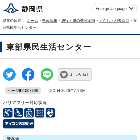
Foreign language
現在の位置：
ホーム
>
県政情報
>
施設・県の機関案内
>
くらし・相談窓口
> 東
部県民生活センター
東部県民生活センター
2 いいね！
ページID1007398
更新日 2026年7月3日
バリアフリー対応状況：
所在地