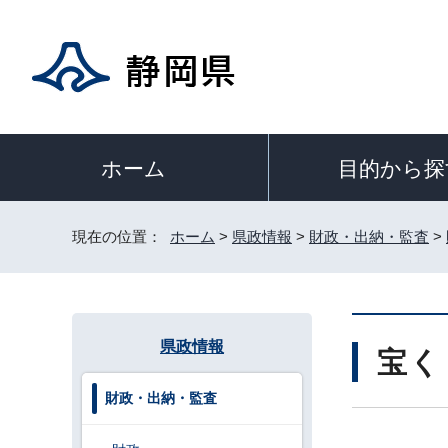
目的から探
ホーム
現在の位置：
ホーム
>
県政情報
>
財政・出納・監査
>
県政情報
宝く
財政・出納・監査