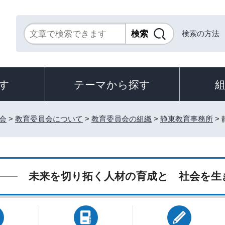
検索の方法
す
テーマから探す
会
>
教育委員会について
>
教育委員会の組織
>
静東教育事務所
>
未来を切り拓く人材の育成と 社会を生