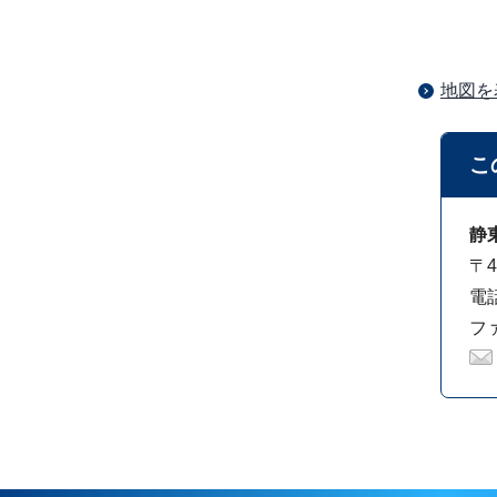
地図を
こ
静
〒4
電話
ファ