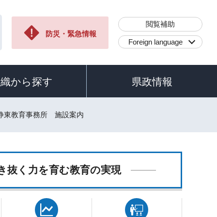
閲覧補助
防災・緊急情報
Foreign language
組織から探す
県政情報
 静東教育事務所 施設案内
き抜く力を育む教育の実現