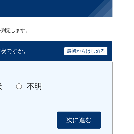
を判定します。
許状ですか。
最初からはじめる
状
不明
次に進む