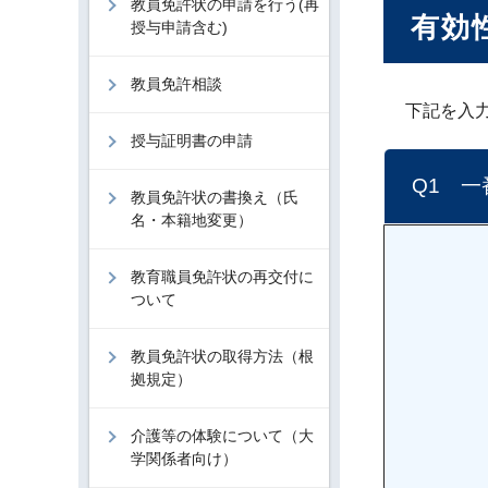
教員免許状の申請を行う(再
有効
授与申請含む)
教員免許相談
下記を入
授与証明書の申請
Q1 
教員免許状の書換え（氏
名・本籍地変更）
教育職員免許状の再交付に
ついて
教員免許状の取得方法（根
拠規定）
介護等の体験について（大
学関係者向け）