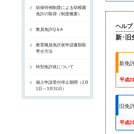
幼保特例制度による幼稚園
免許の取得（制度概要）
ヘルプ
教員免許Q＆A
新･旧
教育職員免許状申請書類取
寄せ方法
新免
特別免許状について
平成2
個人申請受付停止期間（2月
1日～3月31日）
旧免
平成2