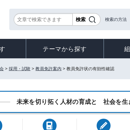
検索の方法
す
テーマから探す
会
>
採用・試験
>
教員免許案内
> 教員免許状の有効性確認
未来を切り拓く人材の育成と 社会を生