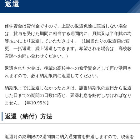
返還
修学資金は貸付金ですので、上記の返還免除に該当しない場合
は、貸与を受けた期間に相当する期間内に、月賦又は半年賦の均
等払いにより返還していただきます。（1回当たりの返還額の変
更、一括返還、繰上返還もできます。希望される場合は、高校教
育課へお問い合わせください。）
返還されたお金は、後輩の高校生への修学資金として再び活用さ
れますので、必ず納期限内に返還してください。
納期限までに返還しなかったときは、該当納期限の翌日から返還
した日までの期間の日数に応じ、延滞利息を納付しなければなり
ません。【年10.95％】
返還（納付）方法
返還月の納期限の2週間前に納入通知書を郵送しますので、現金を