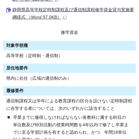
静岡県高等学校定時制課程及び通信制課程修学資金貸与実施要
綱様式 （Word 97.0KB）
修学資金
対象学校種
高等学校（定時制・通信制）
居住地要件
県内に在住（広域の通信制のみ）
履修要件
通信制課程又は学年による教育課程の区分を設けない定時制課程
に在学する者については、次のいずれかに該当すること
卒業までに修得しなければならない各教科に属する科目の
単位数及び特別活動の授業時間数を4年以内で修了し卒業ま
でに至る学習計画を有すると認められ、かつ、年間18単位