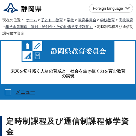
Foreign language
現在の位置：
ホーム
>
子ども・教育
>
学校
>
教育委員会
>
学校教育
>
高校教育
>
奨学金等関係（貸付・給付金・その他修学支援制度）
> 定時制課程及び通信制
課程修学資金
未来を切り拓く人材の育成と 社会を生き抜く力を育む教育
の実現
メニュー
定時制課程及び通信制課程修学資
金