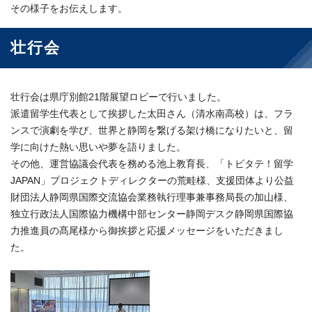
その様子をお伝えします。
壮行会
壮行会は県庁別館21階展望ロビーで行いました。
派遣留学生代表として挨拶した太田さん（清水南高校）は、フラ
ンスで演劇を学び、世界と静岡を繋げる架け橋になりたいと、留
学に向けた熱い思いや夢を語りました。
その他、運営協議会代表を務める池上教育長、「トビタテ！留学
JAPAN」プロジェクトディレクターの荒畦様、支援団体より公益
財団法人静岡県国際交流協会業務執行理事兼事務局長の加山様、
独立行政法人国際協力機構中部センター静岡デスク静岡県国際協
力推進員の髙尾様から御挨拶と応援メッセージをいただきまし
た。