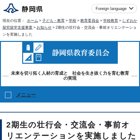
Foreign language
現在の位置：
ホーム
>
子ども・教育
>
学校
>
教育委員会
>
学校教育
>
しずおか
探究留学支援事業
>
お知らせ
> 2期生の壮行会・交流会・事前オリエンテーショ
ンを実施しました
未来を切り拓く人材の育成と 社会を生き抜く力を育む教育
の実現
メニュー
2期生の壮行会・交流会・事前オ
リエンテーションを実施しました