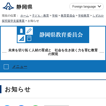
Foreign language
現在の位置：
ホーム
>
子ども・教育
>
学校
>
教育委員会
>
学校教育
>
しずおか
探究留学支援事業
> お知らせ
未来を切り拓く人材の育成と 社会を生き抜く力を育む教育
の実現
メニュー
お知らせ