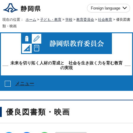
Foreign language
現在の位置：
ホーム
>
子ども・教育
>
学校
>
教育委員会
>
社会教育
> 優良図書
類・映画
未来を切り拓く人材の育成と 社会を生き抜く力を育む教育
の実現
メニュー
優良図書類・映画