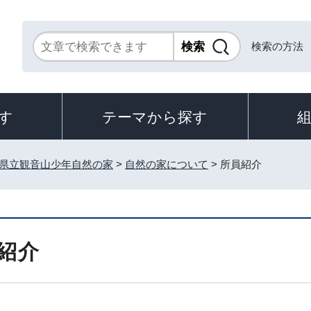
検索の方法
す
テーマから探す
県立観音山少年自然の家
>
自然の家について
> 所員紹介
紹介