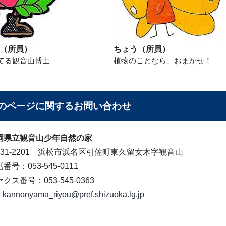
（所員）
ちょう（所員）
てる観音山博士
植物のことなら、おまかせ！
のページに関する
お問い合わせ
岡県立観音山少年自然の家
431-2201 浜松市浜名区引佐町東久留女木字観音山
番号：053-545-0111
クス番号：053-545-0363
kannonyama_riyou@pref.shizuoka.lg.jp