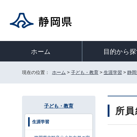
目的から探
ホーム
現在の位置：
ホーム
>
子ども・教育
>
生涯学習
>
静岡
子ども・教育
所員
生涯学習