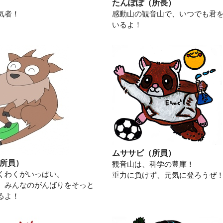
たんぽぽ（所長）
気者！
感動山の観音山で、いつでも君
いるよ！
ムササビ（所員）
所員）
観音山は、科学の豊庫！
くわくがいっぱい。
重力に負けず、元気に登ろうぜ
、みんなのがんばりをそっと
るよ！