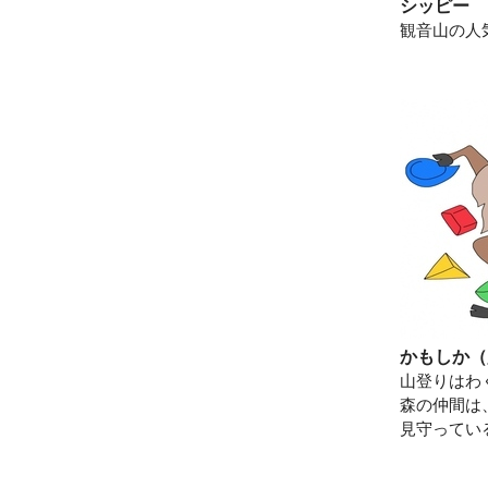
シッピー
観音山の人
かもしか（
山登りはわ
森の仲間は
見守ってい