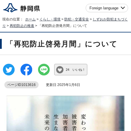
Foreign language
現在の位置：
ホーム
>
くらし・環境
>
防犯・交通安全
>
しずおか防犯まちづく
り
>
再犯防止の推進
> 「再犯防止啓発月間」について
「再犯防止啓発月間」について
24 いいね！
ページID1013616
更新日 2025年1月6日