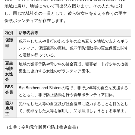
地域に戻り、地域において再出発を図ります。その人たちに対
し、同じ地域社会の一員として、彼ら彼女らを支える多くの更生
保護ボランティアが存在します。
種別
活動内容等
保護
犯罪をした人や非行のある少年の立ち直りを地域で支えるボラ
司
ンティア。保護観察の実施、犯罪予防活動等の更生保護に関す
る活動を行っている。
更生
地域の犯罪予防や青少年の健全育成、犯罪者・非行少年の改善
保護
更生に協力する女性のボランティア団体。
女性
会
BBS
Big Brothers and Sistersの略で、非行少年等の自立を支援する
会員
とともに、非行防止活動を行う青年ボランティア団体。
協力
犯罪をした人等の自立及び社会復帰に協力することを目的とし
雇用
て、犯罪をした人等を雇用し、又は雇用しようとする事業主。
主
（出典：令和元年版再犯防止推進白書）