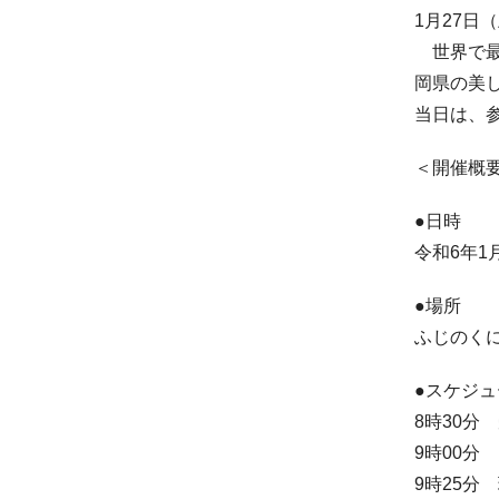
1月27
世界で最
岡県の美
当日は、
＜開催概
●日時
令和6年1
●場所
ふじのく
●スケジュ
8時30分
9時00分
9時25分