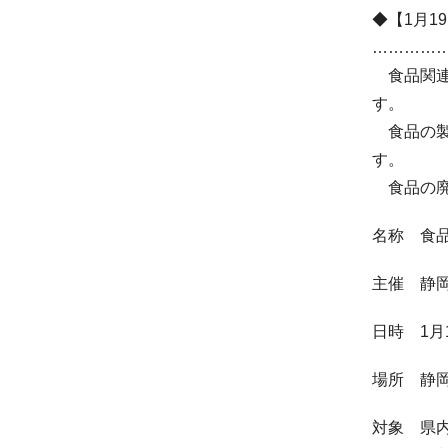
◆【1月
…………
食品関連
す。
食品の製
す。
食品の廃
名称 食
主催 静
日時 1月
場所 静岡
対象 県