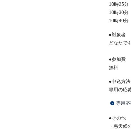
10時25
10時30
10時40
●対象者
どなたで
●参加費
無料
●申込方法
専用の応
専用応
●その他
・悪天候