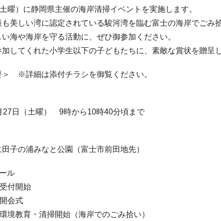
日（土曜）に静岡県主催の海岸清掃イベントを実施します。
も美しい湾に認定されている駿河湾を臨む富士の海岸でごみ拾
しい海や海岸を守る活動に、ぜひ御参加ください。
参加してくれた小学生以下の子どもたちに、素敵な賞状を贈呈
要＞ ※詳細は添付チラシを御覧ください。
月27日（土曜） 9時から10時40分頃まで
に田子の浦みなと公園（富士市前田地先）
ール
 受付開始
 開会式
 環境教育・清掃開始（海岸でのごみ拾い）