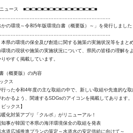
ュース ■□■□■□■□■□■□■□■□■□■□■□■□■
………………………………………………………………
おかの環境～令和5年版環境白書（概要版）～」を発行しました
………………………………………………………………
、本県の環境の保全及び創造に関する施策の実施状況等をまとめ
の環境の現状や施策の実施状況について、県民の皆様の理解を
かりやすく掲載しています。
白書（概要版）の内容
ックス
が行った令和4年度の主な取組の中で、新しい取組や先進的な取
がわかるよう、関連するSDGsのアイコンを掲載してあります。
ピックス】
暖化対策アプリ「クルポ」がリニューアル！
知事が韓国で本県の海洋環境保全の取組を発表
水道広域推進プランの策定～水道水の安定供給に向けて～