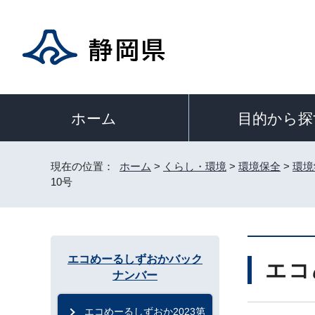
目的から探
ホーム
現在の位置：
ホーム
>
くらし・環境
>
環境保全
>
環境
10号
エコめーるしずおかバック
エコ
ナンバー
エコめーるしずおか2023第