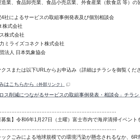
造業、食品卸売業、食品小売店業、外食産業（飲食店 等）の
記4社によるサービスの取組事例発表及び個別相談会
et 株式会社
ス株式会社
力ミライズコネクト株式会社
団法人 日本気象協会
ァクスまたは以下URLからお申込み（詳細はチラシを御覧くだ
みはこちらから
（外部リンク）
ロス削減につながるサービスの取組事例発表・相談会」チラシ （PD
………………………………………………………………
者募集】令和6年1月27日（土曜）富士市内で海岸清掃イベント
………………………………………………………………
ックごみによる地球規模での環境汚染が懸念されるなか、6R