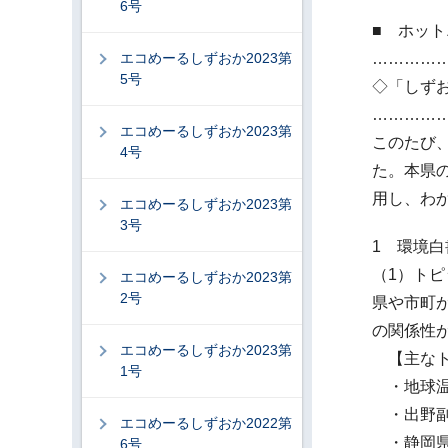
6号
■ ホットニ
エコめーるしずおか2023第
…………
5号
◇「しず
…………
エコめーるしずおか2023第
このたび
4号
た。本県
用し、わ
エコめーるしずおか2023第
3号
1 環境
（1）トピ
エコめーるしずおか2023第
2号
県や市町
の関係性
エコめーるしずおか2023第
【主なト
1号
・地球温
・出野副
エコめーるしずおか2022第
・静岡県
6号