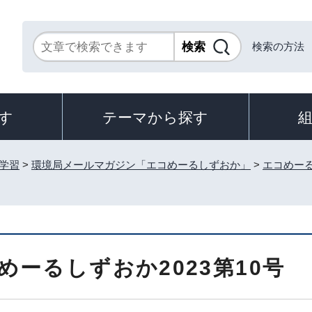
検索の方法
す
テーマから探す
学習
>
環境局メールマガジン「エコめーるしずおか」
>
エコめー
めーるしずおか2023第10号