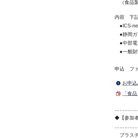
（食品製
内容 下
●ICS-n
●静岡ガ
●中部電
●一般財
申込 フ
お申込
「食品
…………
◆【参加
…………
プラスチ