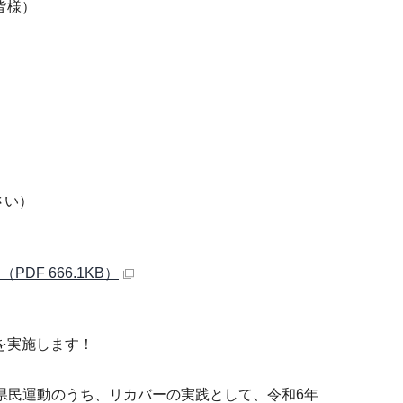
皆様）
さい）
F 666.1KB）
を実施します！
県民運動のうち、リカバーの実践として、令和6年