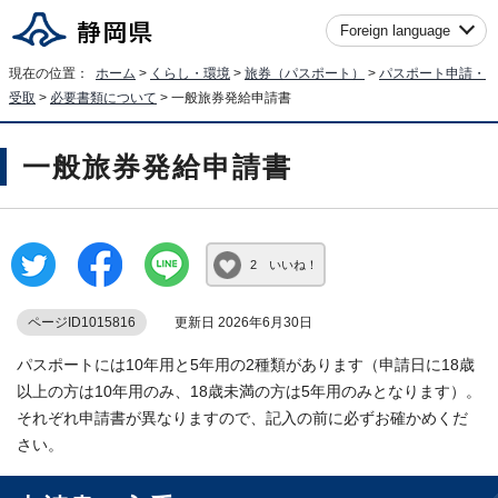
Foreign language
現在の位置：
ホーム
>
くらし・環境
>
旅券（パスポート）
>
パスポート申請・
受取
>
必要書類について
> 一般旅券発給申請書
一般旅券発給申請書
2 いいね！
ページID1015816
更新日 2026年6月30日
パスポートには10年用と5年用の2種類があります（申請日に18歳
以上の方は10年用のみ、18歳未満の方は5年用のみとなります）。
それぞれ申請書が異なりますので、記入の前に必ずお確かめくだ
さい。