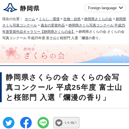
Foreign language
現在の位置：
ホーム
>
くらし・環境
>
生物・自然
>
静岡県さくらの会
>
静岡県
さくら写真コンクール
>
過去の受賞作品
>
静岡県さくら写真コンクール 平成25
年度受賞作品ギャラリー【静岡県さくらの会】
> 静岡県さくらの会 さくらの会
写真コンクール 平成25年度 富士山と桜部門 入選「爛漫の香り」
静岡県さくらの会 さくらの会写
真コンクール 平成25年度 富士山
と桜部門 入選「爛漫の香り」
いいね！