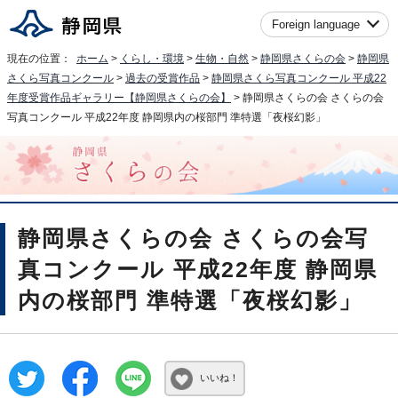
Foreign language
現在の位置：
ホーム
>
くらし・環境
>
生物・自然
>
静岡県さくらの会
>
静岡県
さくら写真コンクール
>
過去の受賞作品
>
静岡県さくら写真コンクール 平成22
年度受賞作品ギャラリー【静岡県さくらの会】
> 静岡県さくらの会 さくらの会
写真コンクール 平成22年度 静岡県内の桜部門 準特選「夜桜幻影」
静岡県さくらの会 さくらの会写
真コンクール 平成22年度 静岡県
内の桜部門 準特選「夜桜幻影」
いいね！