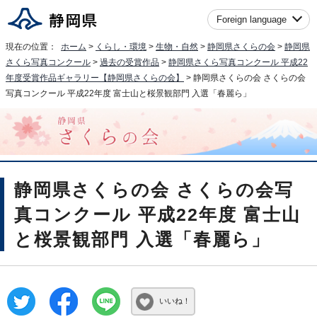
Foreign language
現在の位置：
ホーム
>
くらし・環境
>
生物・自然
>
静岡県さくらの会
>
静岡県
さくら写真コンクール
>
過去の受賞作品
>
静岡県さくら写真コンクール 平成22
年度受賞作品ギャラリー【静岡県さくらの会】
> 静岡県さくらの会 さくらの会
写真コンクール 平成22年度 富士山と桜景観部門 入選「春麗ら」
静岡県さくらの会 さくらの会写
真コンクール 平成22年度 富士山
と桜景観部門 入選「春麗ら」
いいね！