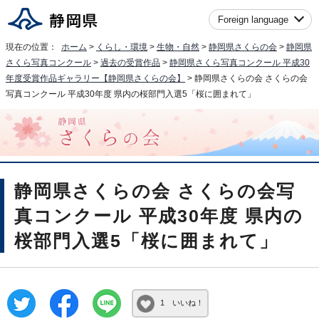
Foreign language
現在の位置：
ホーム
>
くらし・環境
>
生物・自然
>
静岡県さくらの会
>
静岡県
さくら写真コンクール
>
過去の受賞作品
>
静岡県さくら写真コンクール 平成30
年度受賞作品ギャラリー【静岡県さくらの会】
> 静岡県さくらの会 さくらの会
写真コンクール 平成30年度 県内の桜部門入選5「桜に囲まれて」
静岡県さくらの会 さくらの会写
真コンクール 平成30年度 県内の
桜部門入選5「桜に囲まれて」
1 いいね！