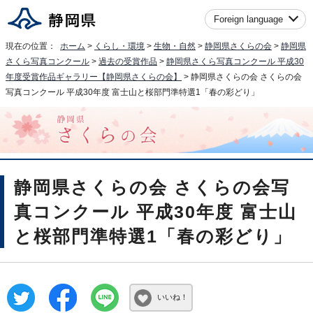
Foreign language
現在の位置：
ホーム
>
くらし・環境
>
生物・自然
>
静岡県さくらの会
>
静岡県
さくら写真コンクール
>
過去の受賞作品
>
静岡県さくら写真コンクール 平成30
年度受賞作品ギャラリー【静岡県さくらの会】
> 静岡県さくらの会 さくらの会
写真コンクール 平成30年度 富士山と桜部門準特選1「春の彩どり」
静岡県さくらの会 さくらの会写
真コンクール 平成30年度 富士山
と桜部門準特選1「春の彩どり」
いいね！