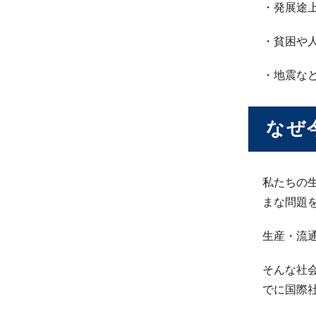
・発展途
・貧困や
・地震な
なぜ
私たちの
まな問題
生産・流
そんな社会を
でに国際