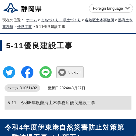
Foreign language
現在の位置：
ホーム
>
まちづくり・県土づくり
>
各地区土木事務所
>
熱海土木
事務所
>
優良工事
> 5-11優良建設工事
5-11優良建設工事
いいね！
ページID1061492
更新日 2024年3月27日
5-11 令和5年度熱海土木事務所優良建設工事
令和4年度伊東港自然災害防止対策第