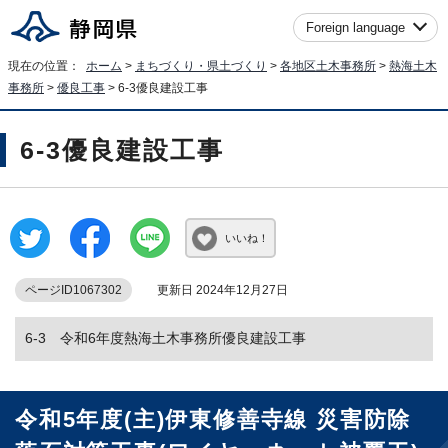
Foreign language
現在の位置：
ホーム
>
まちづくり・県土づくり
>
各地区土木事務所
>
熱海土木
事務所
>
優良工事
> 6-3優良建設工事
6-3優良建設工事
いいね！
ページID1067302
更新日 2024年12月27日
6-3 令和6年度熱海土木事務所優良建設工事
令和5年度(主)伊東修善寺線 災害防除