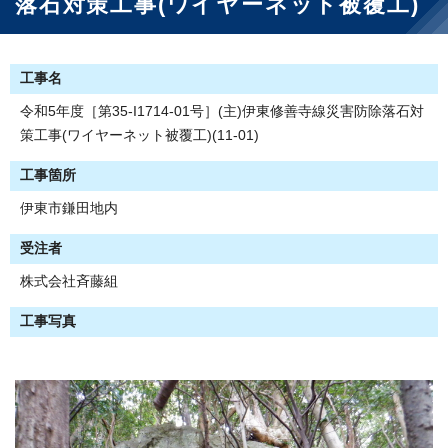
落石対策工事(ワイヤーネット被覆工)
工事名
令和5年度［第35-I1714-01号］(主)伊東修善寺線災害防除落石対
策工事(ワイヤーネット被覆工)(11-01)
工事箇所
伊東市鎌田地内
受注者
株式会社斉藤組
工事写真