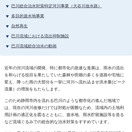
巴川総合治水対策特定河川事業（大谷川放水路）
多目的遊水地事業
自然再生
巴川流域における流出抑制施設
巴川流域総合治水の動画
近年の河川流域の開発、特に都市化の急速な進展は、雨水の流出
を和らげる役目を果たしていた森林や田畑の多くを道路や宅地に
変え、降った雨の大部分を一挙に河川へ流れ込ませ洪水量(ピーク
流量）の増加をもたらします。
このため静岡市内を流れる巴川のような都市化の進んだ地域で
は、現在の河川改修だけでは対処が困難なため、流域内の土地利
用計画の適正化を図るとともに、遊水地、雨水貯留施設等を造る
など流域ぐるみでの総合的な治水対策をすすめています。