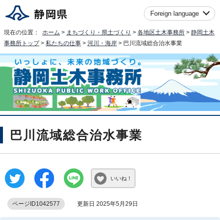
Foreign language
現在の位置：
ホーム
>
まちづくり・県土づくり
>
各地区土木事務所
>
静岡土木
事務所トップ
>
私たちの仕事
>
河川・海岸
> 巴川流域総合治水事業
巴川流域総合治水事業
いいね！
ページID1042577
更新日 2025年5月29日