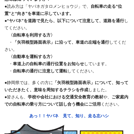
●読み方は「ヤバネガタロメンヒョウジ」で、
自転車の走る“位
置”と“向き”を車道に示しています。
●
“ヤバネ”を道路で見たら、以下について注意して、道路を通行
し
てください。
〈自転車を利用する方〉
・
「矢羽根型路面表示」に沿って、車道の左端を通行
してくだ
さい。
〈自動車を運転する方〉
・
車道上の自転車の通行位置をお知らせ
しています。
・
自転車の通行に注意して運転
してください。
●静岡県では、多くの方に
「矢羽根型路面表示」について、知って
いただきたく、意味を周知するチラシを作成
しました。
●皆さんも、
学校や会社における交通安全教育の教材
や、
ご家庭内
での自転車の乗り方について話し合う機会にご活用
ください。
あっ！！ヤバネ 見て、知り、走る左ハシ