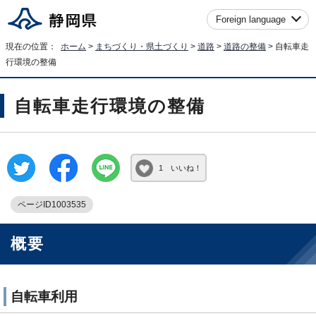
Foreign language
現在の位置：
ホーム
>
まちづくり・県土づくり
>
道路
>
道路の整備
> 自転車走
行環境の整備
自転車走行環境の整備
1 いいね！
ページID1003535
概要
自転車利用