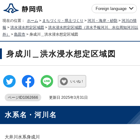
Foreign language
現在の位置：
ホーム
>
まちづくり・県土づくり
>
河川・海岸・砂防
>
河川の情
報
>
洪水浸水想定区域図
>
洪水浸水想定区域図（洪水予報河川、水位周知河川以
外）
>
島田市
> 身成川＿洪水浸水想定区域図
身成川＿洪水浸水想定区域図
いいね！
ページID1062666
更新日 2025年3月31日
水系名・河川名
大井川水系身成川