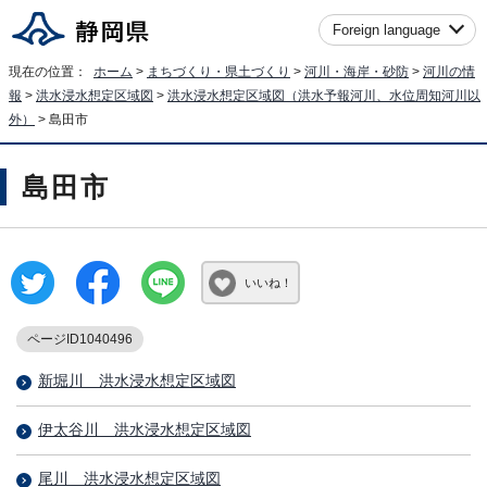
Foreign language
現在の位置：
ホーム
>
まちづくり・県土づくり
>
河川・海岸・砂防
>
河川の情
報
>
洪水浸水想定区域図
>
洪水浸水想定区域図（洪水予報河川、水位周知河川以
外）
> 島田市
島田市
いいね！
ページID1040496
新堀川＿洪水浸水想定区域図
伊太谷川＿洪水浸水想定区域図
尾川＿洪水浸水想定区域図