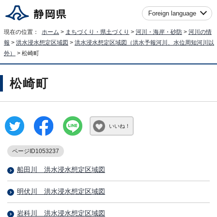
Foreign language
現在の位置：
ホーム
>
まちづくり・県土づくり
>
河川・海岸・砂防
>
河川の情
報
>
洪水浸水想定区域図
>
洪水浸水想定区域図（洪水予報河川、水位周知河川以
外）
> 松崎町
松崎町
いいね！
ページID1053237
船田川＿洪水浸水想定区域図
明伏川＿洪水浸水想定区域図
岩科川＿洪水浸水想定区域図