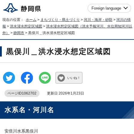
Foreign language
現在の位置：
ホーム
>
まちづくり・県土づくり
>
河川・海岸・砂防
>
河川の情
報
>
洪水浸水想定区域図
>
洪水浸水想定区域図（洪水予報河川、水位周知河川以
外）
>
静岡市
> 黒俣川＿洪水浸水想定区域図
黒俣川＿洪水浸水想定区域図
いいね！
ページID1062702
更新日 2026年1月23日
水系名・河川名
安倍川水系黒俣川