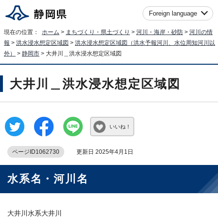
Foreign language
現在の位置：
ホーム
>
まちづくり・県土づくり
>
河川・海岸・砂防
>
河川の情
報
>
洪水浸水想定区域図
>
洪水浸水想定区域図（洪水予報河川、水位周知河川以
外）
>
静岡市
> 大井川＿洪水浸水想定区域図
大井川＿洪水浸水想定区域図
いいね！
ページID1062730
更新日 2025年4月1日
水系名・河川名
大井川水系大井川