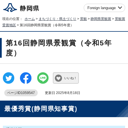
Foreign language
現在の位置：
ホーム
>
まちづくり・県土づくり
>
景観
>
静岡県景観賞
>
景観賞
受賞地区
> 第16回静岡県景観賞（令和5年度）
第16回静岡県景観賞（令和5年
度）
いいね！
ページID1059547
更新日 2025年8月18日
最優秀賞(静岡県知事賞)