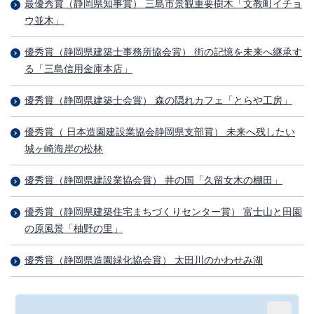
最優秀賞（静岡県知事賞） 三島市景観重要樹木「文教町イチョ
ウ並木」
優秀賞（静岡県建築士事務所協会賞） 街の記憶を未来へ継承す
る「三島信用金庫本店」
優秀賞（静岡県建築士会賞） 森の隠れカフェ「とらや工房」
優秀賞（ 日本造園建設業協会静岡県支部賞） 未来へ残したい
城ヶ崎海岸の松林
優秀賞（静岡県建設業協会賞） 井の国「久留女木の棚田」
優秀賞（静岡県建築住宅まちづくりセンター賞） 富士山と田園
の原風景「柚野の里」
優秀賞（静岡県造園緑化協会賞） 太田川のかわせみ湖