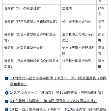
市
優秀賞（SBS静岡放送賞）
立花橋
静岡
市
優秀賞（静岡県建築士事務所協会賞）
松川遊歩道周辺地区
伊東
市
優秀賞（新日本建築家協会静岡部会
浜名川親水公園とその
新居
賞）
周辺
町
優秀賞（静岡県建築士会賞）
ナティ界隈と狩野川河
沼津
畔
市
優秀賞（日本造園建設業協会静岡県支
柿田川公園周辺地区
清水
部賞）
町
19.竹林の小径と修善寺回廊（伊豆市） 第10回最優秀賞（静岡
県知事賞）
143.アルカミーノ（湖西市） 第10回優秀賞（静岡新聞社賞）
59.立花橋（静岡市） 第10回 優秀賞（SBS静岡放送賞）
10.松川遊歩道周辺地区（伊東市） 第10回優秀賞（静岡県建築