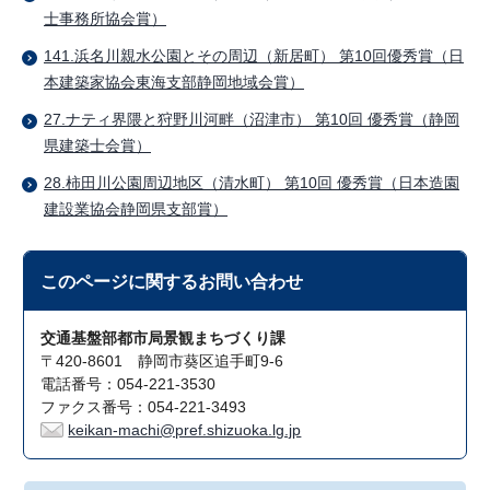
士事務所協会賞）
141.浜名川親水公園とその周辺（新居町） 第10回優秀賞（日
本建築家協会東海支部静岡地域会賞）
27.ナティ界隈と狩野川河畔（沼津市） 第10回 優秀賞（静岡
県建築士会賞）
28.柿田川公園周辺地区（清水町） 第10回 優秀賞（日本造園
建設業協会静岡県支部賞）
このページに関する
お問い合わせ
交通基盤部都市局景観まちづくり課
〒420-8601 静岡市葵区追手町9-6
電話番号：054-221-3530
ファクス番号：054-221-3493
keikan-machi@pref.shizuoka.lg.jp