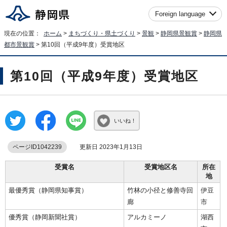
Foreign language
現在の位置：
ホーム
>
まちづくり・県土づくり
>
景観
>
静岡県景観賞
>
静岡県
都市景観賞
> 第10回（平成9年度）受賞地区
第10回（平成9年度）受賞地区
いいね！
ページID1042239
更新日 2023年1月13日
受賞名
受賞地区名
所在
地
最優秀賞（静岡県知事賞）
竹林の小径と修善寺回
伊豆
廊
市
優秀賞（静岡新聞社賞）
アルカミーノ
湖西