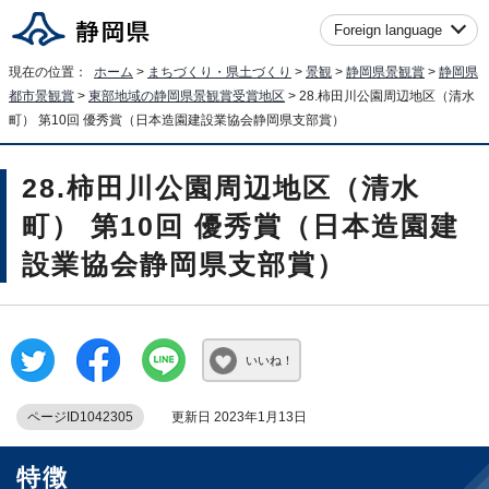
Foreign language
現在の位置：
ホーム
>
まちづくり・県土づくり
>
景観
>
静岡県景観賞
>
静岡県
都市景観賞
>
東部地域の静岡県景観賞受賞地区
> 28.柿田川公園周辺地区（清水
町） 第10回 優秀賞（日本造園建設業協会静岡県支部賞）
28.柿田川公園周辺地区（清水
町） 第10回 優秀賞（日本造園建
設業協会静岡県支部賞）
いいね！
ページID1042305
更新日 2023年1月13日
特徴